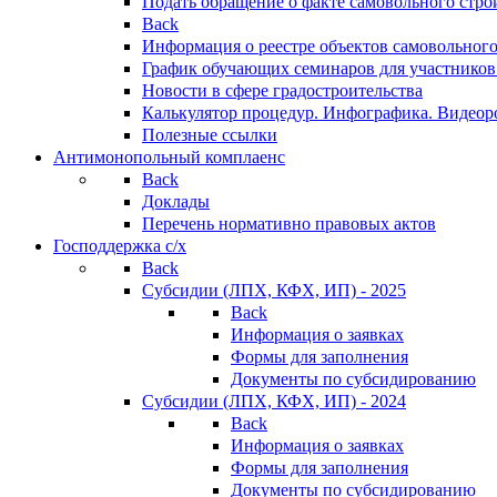
Подать обращение о факте самовольного стро
Back
Информация о реестре объектов самовольного
График обучающих семинаров для участников
Новости в сфере градостроительства
Калькулятор процедур. Инфографика. Видеор
Полезные ссылки
Антимонопольный комплаенс
Back
Доклады
Перечень нормативно правовых актов
Господдержка с/х
Back
Субсидии (ЛПХ, КФХ, ИП) - 2025
Back
Информация о заявках
Формы для заполнения
Документы по субсидированию
Субсидии (ЛПХ, КФХ, ИП) - 2024
Back
Информация о заявках
Формы для заполнения
Документы по субсидированию