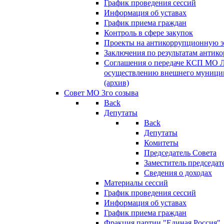
График проведения сессий
Информация об уставах
График приема граждан
Контроль в сфере закупок
Проекты на антикоррупционную э
Заключения по результатам антик
Соглашения о передаче КСП МО 
осуществлению внешнего муницип
(архив)
Совет МО 3го созыва
Back
Депутаты
Back
Депутаты
Комитеты
Председатель Совета
Заместитель председат
Сведения о доходах
Материалы сессий
График проведения сессий
Информация об уставах
График приема граждан
Фракция партии "Единая Россия"