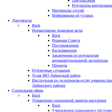
Предписания
Результаты контрольн
Материалы сессий
Информация об уставах
Документы
Back
Нормативные правовые акты
Back
Решения Совета
Постановления
Распоряжения
Заключения по результатам
антикоррупционной экспертизы
Проекты
Публичные слушания
Устав МО Лабинский район
Инструкция по делопроизводству администр
Лабинского района
Социальная сфера
Back
Управление социальной защиты населения
Back
Учреждения социального обслужи