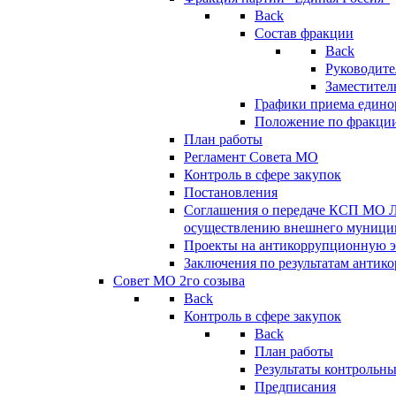
Back
Состав фракции
Back
Руководите
Заместител
Графики приема едино
Положение по фракци
План работы
Регламент Совета МО
Контроль в сфере закупок
Постановления
Соглашения о передаче КСП МО 
осуществлению внешнего муницип
Проекты на антикоррупционную э
Заключения по результатам антик
Совет МО 2го созыва
Back
Контроль в сфере закупок
Back
План работы
Результаты контрольн
Предписания