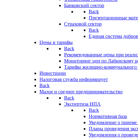
Банковский сектор
Back
Презентационные мате
Страховой сектор
Back
Единая система добро
Цены и тарифы
Back
Рекомендованные цены при реализ
Мониторинг цен по Лабинскому р
Тарифы жилищно-коммунального 
Инвестиции
Налоговая служба информирует
Back
Малое и среднее предпринимательство
Back
Экспертиза НПА
Back
Нормативная база
Уведомление о приеме
Планы проведения эк
Уведомления о провед