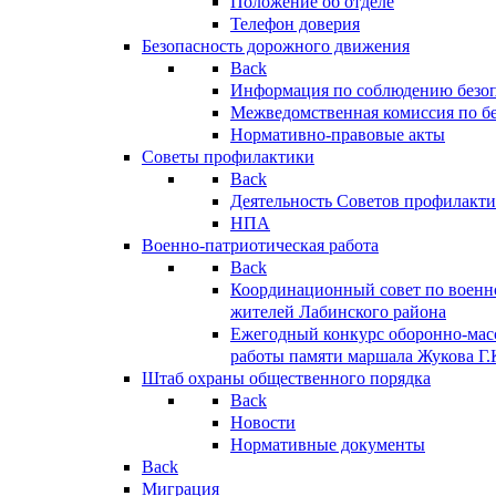
Положение об отделе
Телефон доверия
Безопасность дорожного движения
Back
Информация по соблюдению безо
Межведомственная комиссия по б
Нормативно-правовые акты
Советы профилактики
Back
Деятельность Советов профилакт
НПА
Военно-патриотическая работа
Back
Координационный совет по военн
жителей Лабинского района
Ежегодный конкурс оборонно-мас
работы памяти маршала Жукова Г.
Штаб охраны общественного порядка
Back
Новости
Нормативные документы
Back
Миграция