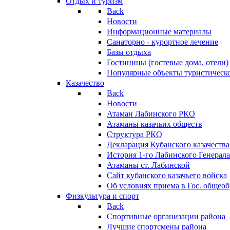
Отдых и туризм
Back
Новости
Информационные материалы
Санаторно - курортное лечение
Базы отдыха
Гостиницы (гостевые дома, отели)
Популярные объекты туристическо
Казачество
Back
Новости
Атаман Лабинского РКО
Атаманы казачьих обществ
Структура РКО
Декларация Кубанского казачества
История 1-го Лабинского Генерала
Атаманы ст. Лабинской
Cайт кубанского казачьего войска
Об условиях приема в Гос. общео
Физкультура и спорт
Back
Спортивные организации района
Лучшие спортсмены района