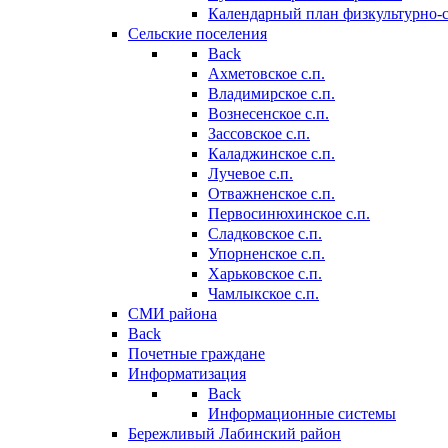
Календарный план физкультурно-
Сельские поселения
Back
Ахметовское с.п.
Владимирское с.п.
Вознесенское с.п.
Зассовское с.п.
Каладжинское с.п.
Лучевое с.п.
Отважненское с.п.
Первосинюхинское с.п.
Сладковское с.п.
Упорненское с.п.
Харьковское с.п.
Чамлыкское с.п.
СМИ района
Back
Почетные граждане
Информатизация
Back
Информационные системы
Бережливый Лабинский район