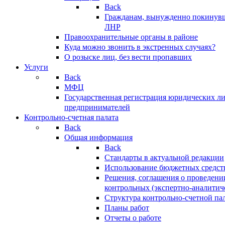
Back
Гражданам, вынужденно покинув
ЛНР
Правоохранительные органы в районе
Куда можно звонить в экстренных случаях?
О розыске лиц, без вести пропавших
Услуги
Back
МФЦ
Государственная регистрация юридических л
предпринимателей
Контрольно-счетная палата
Back
Общая информация
Back
Стандарты в актуальной редакции
Использование бюджетных средст
Решения, соглашения о проведени
контрольных (экспертно-аналитич
Структура контрольно-счетной па
Планы работ
Отчеты о работе