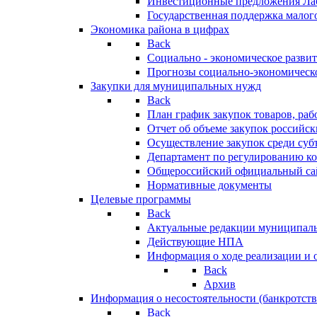
Инвестиционные предложения Ла
Государственная поддержка мало
Экономика района в цифрах
Back
Социально - экономическое разви
Прогнозы социально-экономическо
Закупки для муниципальных нужд
Back
План график закупок товаров, ра
Отчет об объеме закупок российск
Осуществление закупок среди с
Департамент по регулированию ко
Общероссийский официальный сайт
Нормативные документы
Целевые программы
Back
Актуальные редакции муниципал
Действующие НПА
Информация о ходе реализации и
Back
Архив
Информация о несостоятельности (банкротств
Back