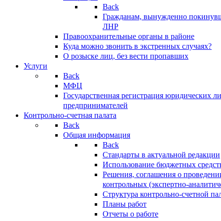
Back
Гражданам, вынужденно покинув
ЛНР
Правоохранительные органы в районе
Куда можно звонить в экстренных случаях?
О розыске лиц, без вести пропавших
Услуги
Back
МФЦ
Государственная регистрация юридических л
предпринимателей
Контрольно-счетная палата
Back
Общая информация
Back
Стандарты в актуальной редакции
Использование бюджетных средст
Решения, соглашения о проведени
контрольных (экспертно-аналитич
Структура контрольно-счетной па
Планы работ
Отчеты о работе