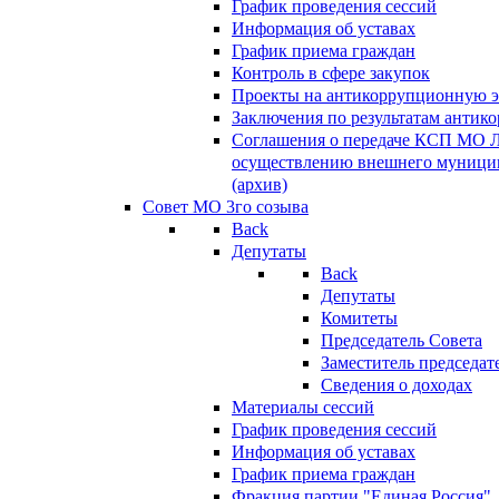
График проведения сессий
Информация об уставах
График приема граждан
Контроль в сфере закупок
Проекты на антикоррупционную э
Заключения по результатам антик
Соглашения о передаче КСП МО 
осуществлению внешнего муницип
(архив)
Совет МО 3го созыва
Back
Депутаты
Back
Депутаты
Комитеты
Председатель Совета
Заместитель председат
Сведения о доходах
Материалы сессий
График проведения сессий
Информация об уставах
График приема граждан
Фракция партии "Единая Россия"