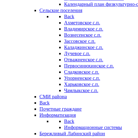
Календарный план физкультурно-
Сельские поселения
Back
Ахметовское с.п.
Владимирское с.п.
Вознесенское с.п.
Зассовское с.п.
Каладжинское с.п.
Лучевое с.п.
Отважненское с.п.
Первосинюхинское с.п.
Сладковское с.п.
Упорненское с.п.
Харьковское с.п.
Чамлыкское с.п.
СМИ района
Back
Почетные граждане
Информатизация
Back
Информационные системы
Бережливый Лабинский район