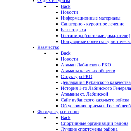
Отдых и туризм
Back
Новости
Информационные материалы
Санаторно - курортное лечение
Базы отдыха
Гостиницы (гостевые дома, отели)
Популярные объекты туристическо
Казачество
Back
Новости
Атаман Лабинского РКО
Атаманы казачьих обществ
Структура РКО
Декларация Кубанского казачества
История 1-го Лабинского Генерала
Атаманы ст. Лабинской
Cайт кубанского казачьего войска
Об условиях приема в Гос. общео
Физкультура и спорт
Back
Спортивные организации района
Лучшие спортсмены района