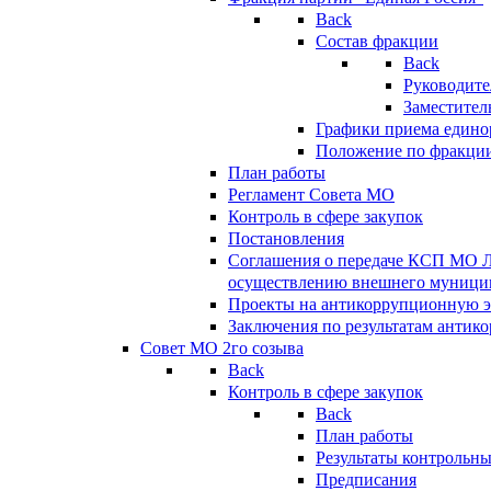
Back
Состав фракции
Back
Руководите
Заместител
Графики приема едино
Положение по фракци
План работы
Регламент Совета МО
Контроль в сфере закупок
Постановления
Соглашения о передаче КСП МО 
осуществлению внешнего муницип
Проекты на антикоррупционную э
Заключения по результатам антик
Совет МО 2го созыва
Back
Контроль в сфере закупок
Back
План работы
Результаты контрольн
Предписания