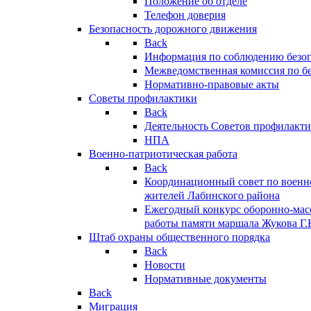
Положение об отделе
Телефон доверия
Безопасность дорожного движения
Back
Информация по соблюдению безо
Межведомственная комиссия по б
Нормативно-правовые акты
Советы профилактики
Back
Деятельность Советов профилакт
НПА
Военно-патриотическая работа
Back
Координационный совет по военн
жителей Лабинского района
Ежегодный конкурс оборонно-мас
работы памяти маршала Жукова Г.
Штаб охраны общественного порядка
Back
Новости
Нормативные документы
Back
Миграция