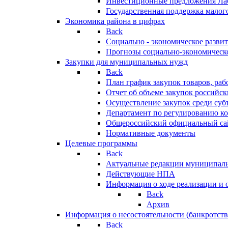
Инвестиционные предложения Ла
Государственная поддержка мало
Экономика района в цифрах
Back
Социально - экономическое разви
Прогнозы социально-экономическо
Закупки для муниципальных нужд
Back
План график закупок товаров, ра
Отчет об объеме закупок российск
Осуществление закупок среди с
Департамент по регулированию ко
Общероссийский официальный сайт
Нормативные документы
Целевые программы
Back
Актуальные редакции муниципал
Действующие НПА
Информация о ходе реализации и
Back
Архив
Информация о несостоятельности (банкротств
Back