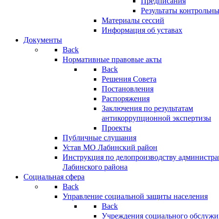
Предписания
Результаты контрольн
Материалы сессий
Информация об уставах
Документы
Back
Нормативные правовые акты
Back
Решения Совета
Постановления
Распоряжения
Заключения по результатам
антикоррупционной экспертизы
Проекты
Публичные слушания
Устав МО Лабинский район
Инструкция по делопроизводству администр
Лабинского района
Социальная сфера
Back
Управление социальной защиты населения
Back
Учреждения социального обслужи