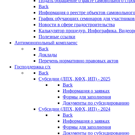
Подать обращение о факте самовольного стро
Back
Информация о реестре объектов самовольного
График обучающих семинаров для участников
Новости в сфере градостроительства
Калькулятор процедур. Инфографика. Видеор
Полезные ссылки
Антимонопольный комплаенс
Back
Доклады
Перечень нормативно правовых актов
Господдержка с/х
Back
Субсидии (ЛПХ, КФХ, ИП) - 2025
Back
Информация о заявках
Формы для заполнения
Документы по субсидированию
Субсидии (ЛПХ, КФХ, ИП) - 2024
Back
Информация о заявках
Формы для заполнения
Документы по субсидированию