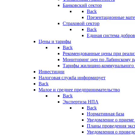
Банковский сектор
Back
Презентационные мате
Страховой сектор
Back
Единая система добро
Цены и тарифы
Back
Рекомендованные цены при реализ
Мониторинг цен по Лабинскому р
Тарифы жилищно-коммунального 
Инвестиции
Налоговая служба информирует
Back
Малое и среднее предпринимательство
Back
Экспертиза НПА
Back
Нормативная база
Уведомление о приеме
Планы проведения эк
Уведомления о провед