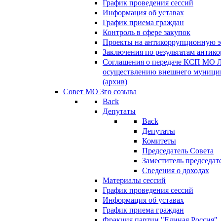
График проведения сессий
Информация об уставах
График приема граждан
Контроль в сфере закупок
Проекты на антикоррупционную э
Заключения по результатам антик
Соглашения о передаче КСП МО 
осуществлению внешнего муницип
(архив)
Совет МО 3го созыва
Back
Депутаты
Back
Депутаты
Комитеты
Председатель Совета
Заместитель председат
Сведения о доходах
Материалы сессий
График проведения сессий
Информация об уставах
График приема граждан
Фракция партии "Единая Россия"