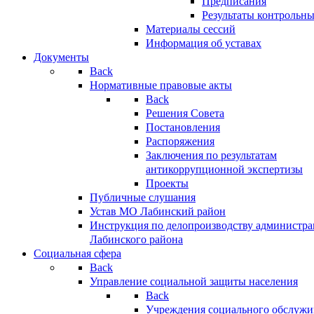
Предписания
Результаты контрольн
Материалы сессий
Информация об уставах
Документы
Back
Нормативные правовые акты
Back
Решения Совета
Постановления
Распоряжения
Заключения по результатам
антикоррупционной экспертизы
Проекты
Публичные слушания
Устав МО Лабинский район
Инструкция по делопроизводству администр
Лабинского района
Социальная сфера
Back
Управление социальной защиты населения
Back
Учреждения социального обслужи