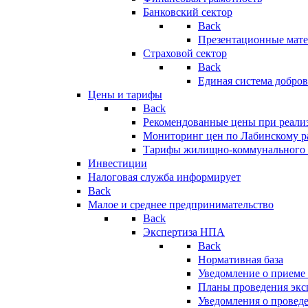
Банковский сектор
Back
Презентационные мате
Страховой сектор
Back
Единая система добро
Цены и тарифы
Back
Рекомендованные цены при реализ
Мониторинг цен по Лабинскому р
Тарифы жилищно-коммунального 
Инвестиции
Налоговая служба информирует
Back
Малое и среднее предпринимательство
Back
Экспертиза НПА
Back
Нормативная база
Уведомление о приеме
Планы проведения эк
Уведомления о провед