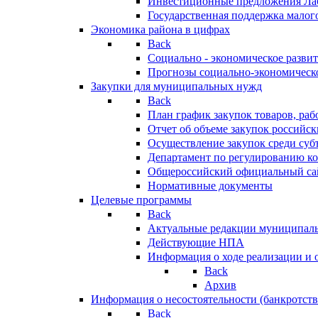
Инвестиционные предложения Ла
Государственная поддержка мало
Экономика района в цифрах
Back
Социально - экономическое разви
Прогнозы социально-экономическо
Закупки для муниципальных нужд
Back
План график закупок товаров, ра
Отчет об объеме закупок российск
Осуществление закупок среди с
Департамент по регулированию ко
Общероссийский официальный сайт
Нормативные документы
Целевые программы
Back
Актуальные редакции муниципал
Действующие НПА
Информация о ходе реализации и
Back
Архив
Информация о несостоятельности (банкротств
Back