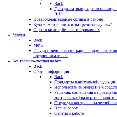
Back
Гражданам, вынужденно покинув
ЛНР
Правоохранительные органы в районе
Куда можно звонить в экстренных случаях?
О розыске лиц, без вести пропавших
Услуги
Back
МФЦ
Государственная регистрация юридических л
предпринимателей
Контрольно-счетная палата
Back
Общая информация
Back
Стандарты в актуальной редакции
Использование бюджетных средст
Решения, соглашения о проведени
контрольных (экспертно-аналитич
Структура контрольно-счетной па
Планы работ
Отчеты о работе