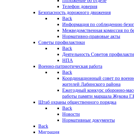
Положение об отделе
Телефон доверия
Безопасность дорожного движения
Back
Информация по соблюдению безо
Межведомственная комиссия по б
Нормативно-правовые акты
Советы профилактики
Back
Деятельность Советов профилакт
НПА
Военно-патриотическая работа
Back
Координационный совет по военн
жителей Лабинского района
Ежегодный конкурс оборонно-мас
работы памяти маршала Жукова Г.
Штаб охраны общественного порядка
Back
Новости
Нормативные документы
Back
Миграция