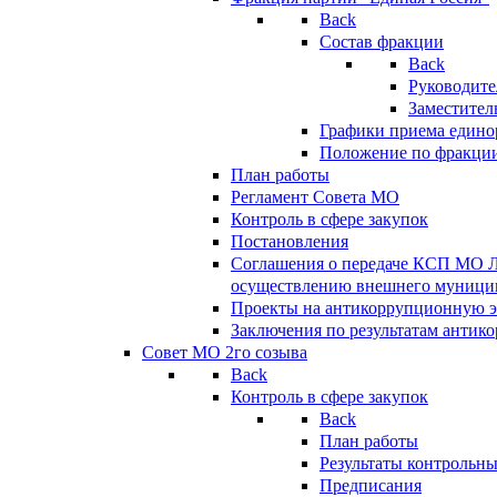
Back
Состав фракции
Back
Руководите
Заместител
Графики приема едино
Положение по фракци
План работы
Регламент Совета МО
Контроль в сфере закупок
Постановления
Соглашения о передаче КСП МО 
осуществлению внешнего муницип
Проекты на антикоррупционную э
Заключения по результатам антик
Совет МО 2го созыва
Back
Контроль в сфере закупок
Back
План работы
Результаты контрольн
Предписания