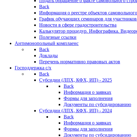
Подать обращение о факте самовольного стро
Back
Информация о реестре объектов самовольного
График обучающих семинаров для участников
Новости в сфере градостроительства
Калькулятор процедур. Инфографика. Видеор
Полезные ссылки
Антимонопольный комплаенс
Back
Доклады
Перечень нормативно правовых актов
Господдержка с/х
Back
Субсидии (ЛПХ, КФХ, ИП) - 2025
Back
Информация о заявках
Формы для заполнения
Документы по субсидированию
Субсидии (ЛПХ, КФХ, ИП) - 2024
Back
Информация о заявках
Формы для заполнения
Документы по субсидированию