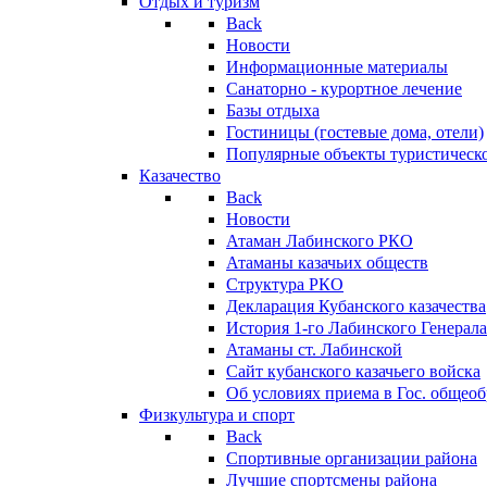
Отдых и туризм
Back
Новости
Информационные материалы
Санаторно - курортное лечение
Базы отдыха
Гостиницы (гостевые дома, отели)
Популярные объекты туристическо
Казачество
Back
Новости
Атаман Лабинского РКО
Атаманы казачьих обществ
Структура РКО
Декларация Кубанского казачества
История 1-го Лабинского Генерала
Атаманы ст. Лабинской
Cайт кубанского казачьего войска
Об условиях приема в Гос. общео
Физкультура и спорт
Back
Спортивные организации района
Лучшие спортсмены района