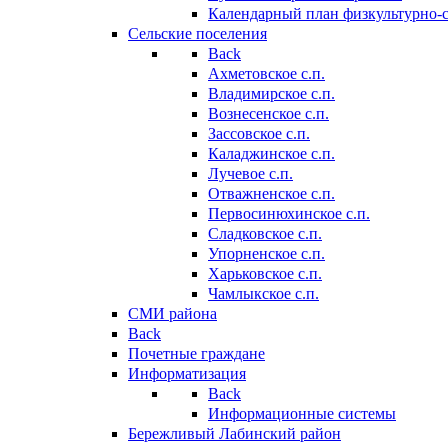
Календарный план физкультурно-
Сельские поселения
Back
Ахметовское с.п.
Владимирское с.п.
Вознесенское с.п.
Зассовское с.п.
Каладжинское с.п.
Лучевое с.п.
Отважненское с.п.
Первосинюхинское с.п.
Сладковское с.п.
Упорненское с.п.
Харьковское с.п.
Чамлыкское с.п.
СМИ района
Back
Почетные граждане
Информатизация
Back
Информационные системы
Бережливый Лабинский район