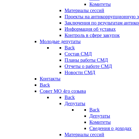
Комитеты
Материалы сессий
Проекты на антикоррупционную э
Заключения по результатам антик
Информация об уставах
Контроль в сфере закупок
Молодые депутаты
Back
Состав СМД
Планы работы СМД
Отчеты о работе СМД
Новости СМД
Контакты
Back
Совет МО 4го созыва
Back
Депутаты
Back
Депутаты
Комитеты
Сведения о доходах
Материалы сессий