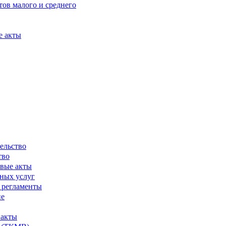
ов малого и среднего
е акты
ельство
тво
вые акты
ных услуг
 регламенты
ие
 акты