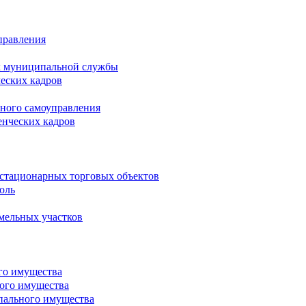
правления
х муниципальной службы
ческих кадров
тного самоуправления
енческих кадров
естационарных торговых объектов
оль
мельных участков
го имущества
ого имущества
пального имущества