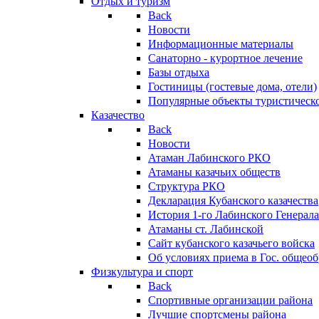
Отдых и туризм
Back
Новости
Информационные материалы
Санаторно - курортное лечение
Базы отдыха
Гостиницы (гостевые дома, отели)
Популярные объекты туристическо
Казачество
Back
Новости
Атаман Лабинского РКО
Атаманы казачьих обществ
Структура РКО
Декларация Кубанского казачества
История 1-го Лабинского Генерала
Атаманы ст. Лабинской
Cайт кубанского казачьего войска
Об условиях приема в Гос. общео
Физкультура и спорт
Back
Спортивные организации района
Лучшие спортсмены района