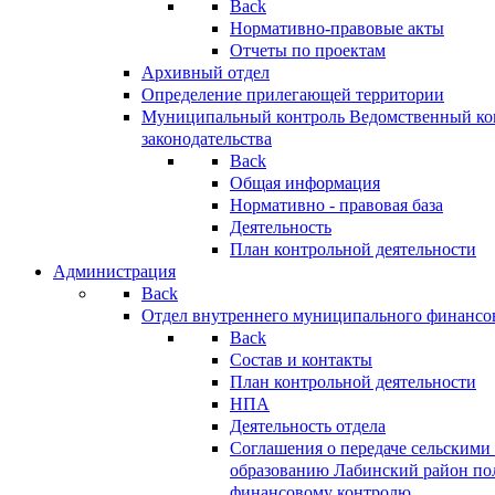
Back
Нормативно-правовые акты
Отчеты по проектам
Архивный отдел
Определение прилегающей территории
Муниципальный контроль
Ведомственный кон
законодательства
Back
Общая информация
Нормативно - правовая база
Деятельность
План контрольной деятельности
Администрация
Back
Отдел внутреннего муниципального финансо
Back
Состав и контакты
План контрольной деятельности
НПА
Деятельность отдела
Соглашения о передаче сельским
образованию Лабинский район по
финансовому контролю