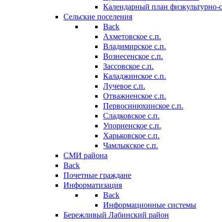
Календарный план физкультурно-
Сельские поселения
Back
Ахметовское с.п.
Владимирское с.п.
Вознесенское с.п.
Зассовское с.п.
Каладжинское с.п.
Лучевое с.п.
Отважненское с.п.
Первосинюхинское с.п.
Сладковское с.п.
Упорненское с.п.
Харьковское с.п.
Чамлыкское с.п.
СМИ района
Back
Почетные граждане
Информатизация
Back
Информационные системы
Бережливый Лабинский район