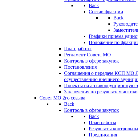
Back
Состав фракции
Back
Руководите
Заместител
Графики приема едино
Положение по фракци
План работы
Регламент Совета МО
Контроль в сфере закупок
Постановления
Соглашения о передаче КСП МО 
осуществлению внешнего муницип
Проекты на антикоррупционную э
Заключения по результатам антик
Совет МО 2го созыва
Back
Контроль в сфере закупок
Back
План работы
Результаты контрольн
Предписания