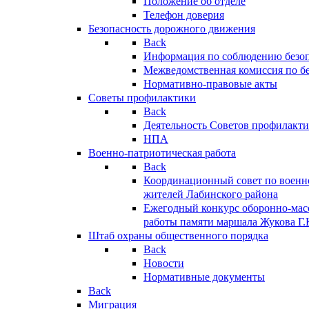
Положение об отделе
Телефон доверия
Безопасность дорожного движения
Back
Информация по соблюдению безо
Межведомственная комиссия по б
Нормативно-правовые акты
Советы профилактики
Back
Деятельность Советов профилакт
НПА
Военно-патриотическая работа
Back
Координационный совет по военн
жителей Лабинского района
Ежегодный конкурс оборонно-мас
работы памяти маршала Жукова Г.
Штаб охраны общественного порядка
Back
Новости
Нормативные документы
Back
Миграция