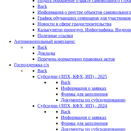
Подать обращение о факте самовольного стро
Back
Информация о реестре объектов самовольного
График обучающих семинаров для участников
Новости в сфере градостроительства
Калькулятор процедур. Инфографика. Видеор
Полезные ссылки
Антимонопольный комплаенс
Back
Доклады
Перечень нормативно правовых актов
Господдержка с/х
Back
Субсидии (ЛПХ, КФХ, ИП) - 2025
Back
Информация о заявках
Формы для заполнения
Документы по субсидированию
Субсидии (ЛПХ, КФХ, ИП) - 2024
Back
Информация о заявках
Формы для заполнения
Документы по субсидированию