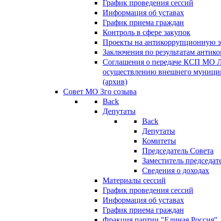
График проведения сессий
Информация об уставах
График приема граждан
Контроль в сфере закупок
Проекты на антикоррупционную э
Заключения по результатам антик
Соглашения о передаче КСП МО 
осуществлению внешнего муницип
(архив)
Совет МО 3го созыва
Back
Депутаты
Back
Депутаты
Комитеты
Председатель Совета
Заместитель председат
Сведения о доходах
Материалы сессий
График проведения сессий
Информация об уставах
График приема граждан
Фракция партии "Единая Россия"