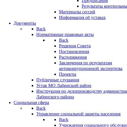
Предписания
Результаты контрольн
Материалы сессий
Информация об уставах
Документы
Back
Нормативные правовые акты
Back
Решения Совета
Постановления
Распоряжения
Заключения по результатам
антикоррупционной экспертизы
Проекты
Публичные слушания
Устав МО Лабинский район
Инструкция по делопроизводству администр
Лабинского района
Социальная сфера
Back
Управление социальной защиты населения
Back
Учреждения социального обслужи