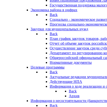
Инвестиционные предложения Ла
Государственная поддержка мало
Экономика района в цифрах
Back
Социально - экономическое разви
Прогнозы социально-экономическо
Закупки для муниципальных нужд
Back
План график закупок товаров, ра
Отчет об объеме закупок российск
Осуществление закупок среди с
Департамент по регулированию ко
Общероссийский официальный сайт
Нормативные документы
Целевые программы
Back
Актуальные редакции муниципал
Действующие НПА
Информация о ходе реализации и
Back
Архив
Информация о несостоятельности (банкротств
Back