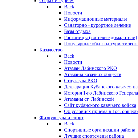
Отдых и туризм
Back
Новости
Информационные материалы
Санаторно - курортное лечение
Базы отдыха
Гостиницы (гостевые дома, отели)
Популярные объекты туристическо
Казачество
Back
Новости
Атаман Лабинского РКО
Атаманы казачьих обществ
Структура РКО
Декларация Кубанского казачества
История 1-го Лабинского Генерала
Атаманы ст. Лабинской
Cайт кубанского казачьего войска
Об условиях приема в Гос. общео
Физкультура и спорт
Back
Спортивные организации района
Лучшие спортсмены района