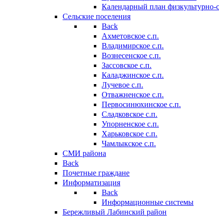
Календарный план физкультурно-
Сельские поселения
Back
Ахметовское с.п.
Владимирское с.п.
Вознесенское с.п.
Зассовское с.п.
Каладжинское с.п.
Лучевое с.п.
Отважненское с.п.
Первосинюхинское с.п.
Сладковское с.п.
Упорненское с.п.
Харьковское с.п.
Чамлыкское с.п.
СМИ района
Back
Почетные граждане
Информатизация
Back
Информационные системы
Бережливый Лабинский район