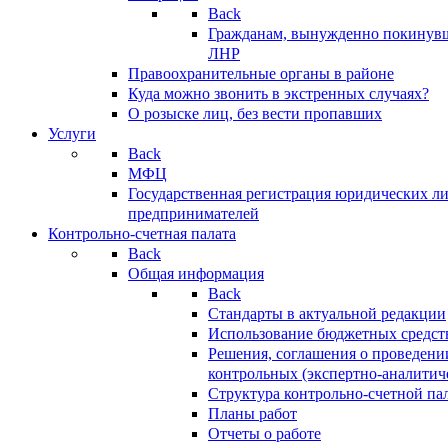
Back
Гражданам, вынужденно покинув
ЛНР
Правоохранительные органы в районе
Куда можно звонить в экстренных случаях?
О розыске лиц, без вести пропавших
Услуги
Back
МФЦ
Государственная регистрация юридических л
предпринимателей
Контрольно-счетная палата
Back
Общая информация
Back
Стандарты в актуальной редакции
Использование бюджетных средст
Решения, соглашения о проведени
контрольных (экспертно-аналитич
Структура контрольно-счетной па
Планы работ
Отчеты о работе