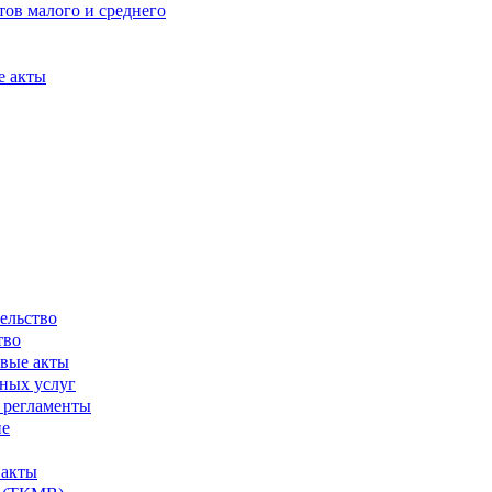
ов малого и среднего
е акты
ельство
тво
вые акты
ных услуг
 регламенты
ие
 акты