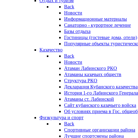
Отдых и туризм
Back
Новости
Информационные материалы
Санаторно - курортное лечение
Базы отдыха
Гостиницы (гостевые дома, отели)
Популярные объекты туристическо
Казачество
Back
Новости
Атаман Лабинского РКО
Атаманы казачьих обществ
Структура РКО
Декларация Кубанского казачества
История 1-го Лабинского Генерала
Атаманы ст. Лабинской
Cайт кубанского казачьего войска
Об условиях приема в Гос. общео
Физкультура и спорт
Back
Спортивные организации района
Лучшие спортсмены района