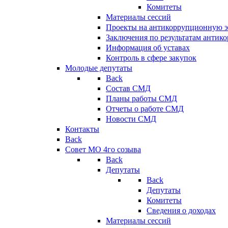
Комитеты
Материалы сессий
Проекты на антикоррупционную э
Заключения по результатам антик
Информация об уставах
Контроль в сфере закупок
Молодые депутаты
Back
Состав СМД
Планы работы СМД
Отчеты о работе СМД
Новости СМД
Контакты
Back
Совет МО 4го созыва
Back
Депутаты
Back
Депутаты
Комитеты
Сведения о доходах
Материалы сессий