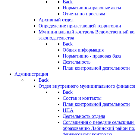
Back
Нормативно-правовые акты
Отчеты по проектам
Архивный отдел
Определение прилегающей территории
Муниципальный контроль
Ведомственный кон
законодательства
Back
Общая информация
Нормативно - правовая база
Деятельность
План контрольной деятельности
Администрация
Back
Отдел внутреннего муниципального финансо
Back
Состав и контакты
План контрольной деятельности
НПА
Деятельность отдела
Соглашения о передаче сельским
образованию Лабинский район по
финансовому контролю