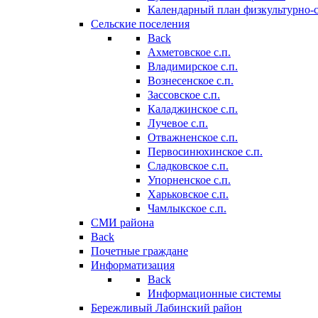
Календарный план физкультурно-
Сельские поселения
Back
Ахметовское с.п.
Владимирское с.п.
Вознесенское с.п.
Зассовское с.п.
Каладжинское с.п.
Лучевое с.п.
Отважненское с.п.
Первосинюхинское с.п.
Сладковское с.п.
Упорненское с.п.
Харьковское с.п.
Чамлыкское с.п.
СМИ района
Back
Почетные граждане
Информатизация
Back
Информационные системы
Бережливый Лабинский район