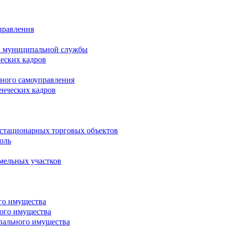
правления
х муниципальной службы
ческих кадров
тного самоуправления
енческих кадров
естационарных торговых объектов
оль
мельных участков
го имущества
ого имущества
пального имущества