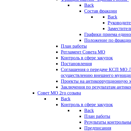
Back
Состав фракции
Back
Руководите
Заместител
Графики приема едино
Положение по фракци
План работы
Регламент Совета МО
Контроль в сфере закупок
Постановления
Соглашения о передаче КСП МО 
осуществлению внешнего муницип
Проекты на антикоррупционную э
Заключения по результатам антик
Совет МО 2го созыва
Back
Контроль в сфере закупок
Back
План работы
Результаты контрольн
Предписания