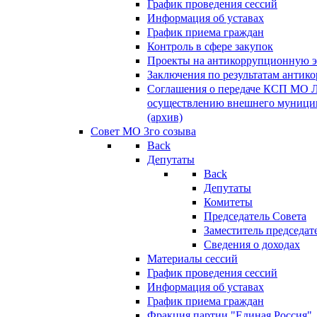
График проведения сессий
Информация об уставах
График приема граждан
Контроль в сфере закупок
Проекты на антикоррупционную э
Заключения по результатам антик
Соглашения о передаче КСП МО 
осуществлению внешнего муницип
(архив)
Совет МО 3го созыва
Back
Депутаты
Back
Депутаты
Комитеты
Председатель Совета
Заместитель председат
Сведения о доходах
Материалы сессий
График проведения сессий
Информация об уставах
График приема граждан
Фракция партии "Единая Россия"