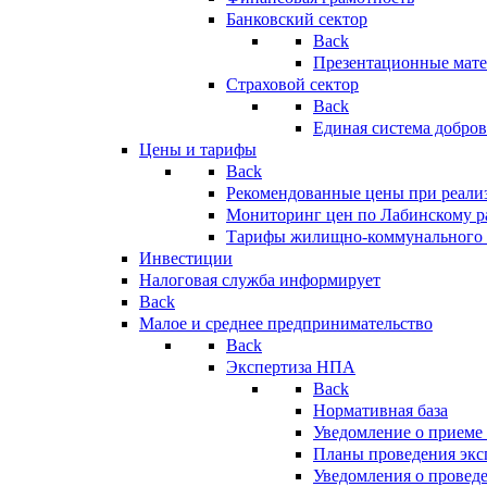
Банковский сектор
Back
Презентационные мате
Страховой сектор
Back
Единая система добро
Цены и тарифы
Back
Рекомендованные цены при реализ
Мониторинг цен по Лабинскому р
Тарифы жилищно-коммунального 
Инвестиции
Налоговая служба информирует
Back
Малое и среднее предпринимательство
Back
Экспертиза НПА
Back
Нормативная база
Уведомление о приеме
Планы проведения эк
Уведомления о провед