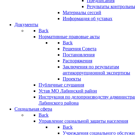
Предписания
Результаты контрольн
Материалы сессий
Информация об уставах
Документы
Back
Нормативные правовые акты
Back
Решения Совета
Постановления
Распоряжения
Заключения по результатам
антикоррупционной экспертизы
Проекты
Публичные слушания
Устав МО Лабинский район
Инструкция по делопроизводству администр
Лабинского района
Социальная сфера
Back
Управление социальной защиты населения
Back
Учреждения социального обслужи