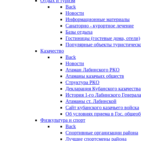
Отдых и туризм
Back
Новости
Информационные материалы
Санаторно - курортное лечение
Базы отдыха
Гостиницы (гостевые дома, отели)
Популярные объекты туристическо
Казачество
Back
Новости
Атаман Лабинского РКО
Атаманы казачьих обществ
Структура РКО
Декларация Кубанского казачества
История 1-го Лабинского Генерала
Атаманы ст. Лабинской
Cайт кубанского казачьего войска
Об условиях приема в Гос. общео
Физкультура и спорт
Back
Спортивные организации района
Лучшие спортсмены района