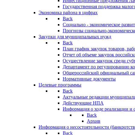
Инвестиционные предложения Ла
Государственная поддержка мало
Экономика района в цифрах
Back
Социально - экономическое разви
Прогнозы социально-экономическо
Закупки для муниципальных нужд
Back
План график закупок товаров, ра
Отчет об объеме закупок российск
Осуществление закупок среди с
Департамент по регулированию ко
Общероссийский официальный сайт
Нормативные документы
Целевые программы
Back
Актуальные редакции муниципал
Действующие НПА
Информация о ходе реализации и
Back
Архив
Информация о несостоятельности (банкротств
Back