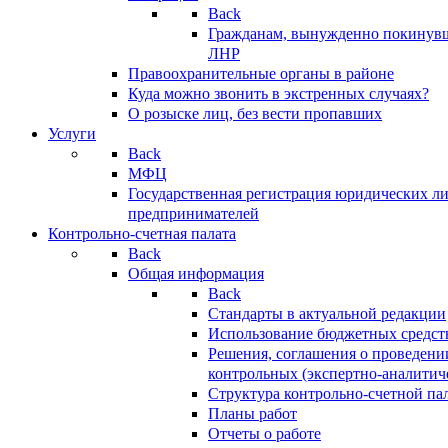
Back
Гражданам, вынужденно покинув
ЛНР
Правоохранительные органы в районе
Куда можно звонить в экстренных случаях?
О розыске лиц, без вести пропавших
Услуги
Back
МФЦ
Государственная регистрация юридических л
предпринимателей
Контрольно-счетная палата
Back
Общая информация
Back
Стандарты в актуальной редакции
Использование бюджетных средст
Решения, соглашения о проведени
контрольных (экспертно-аналитич
Структура контрольно-счетной па
Планы работ
Отчеты о работе