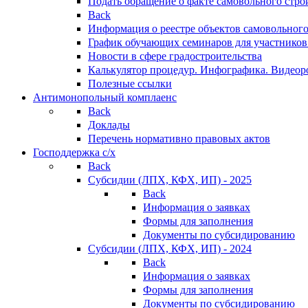
Подать обращение о факте самовольного стро
Back
Информация о реестре объектов самовольного
График обучающих семинаров для участников
Новости в сфере градостроительства
Калькулятор процедур. Инфографика. Видеор
Полезные ссылки
Антимонопольный комплаенс
Back
Доклады
Перечень нормативно правовых актов
Господдержка с/х
Back
Субсидии (ЛПХ, КФХ, ИП) - 2025
Back
Информация о заявках
Формы для заполнения
Документы по субсидированию
Субсидии (ЛПХ, КФХ, ИП) - 2024
Back
Информация о заявках
Формы для заполнения
Документы по субсидированию