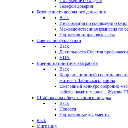
Положение об отделе
Телефон доверия
Безопасность дорожного движения
Back
Информация по соблюдению безо
Межведомственная комиссия по б
Нормативно-правовые акты
Советы профилактики
Back
Деятельность Советов профилакт
НПА
Военно-патриотическая работа
Back
Координационный совет по военн
жителей Лабинского района
Ежегодный конкурс оборонно-мас
работы памяти маршала Жукова Г.
Штаб охраны общественного порядка
Back
Новости
Нормативные документы
Back
Миграция