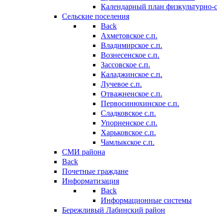
Календарный план физкультурно-
Сельские поселения
Back
Ахметовское с.п.
Владимирское с.п.
Вознесенское с.п.
Зассовское с.п.
Каладжинское с.п.
Лучевое с.п.
Отважненское с.п.
Первосинюхинское с.п.
Сладковское с.п.
Упорненское с.п.
Харьковское с.п.
Чамлыкское с.п.
СМИ района
Back
Почетные граждане
Информатизация
Back
Информационные системы
Бережливый Лабинский район