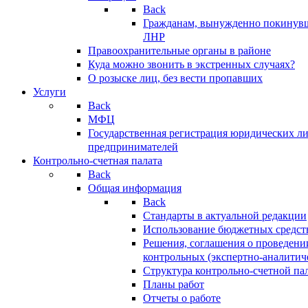
Back
Гражданам, вынужденно покинув
ЛНР
Правоохранительные органы в районе
Куда можно звонить в экстренных случаях?
О розыске лиц, без вести пропавших
Услуги
Back
МФЦ
Государственная регистрация юридических л
предпринимателей
Контрольно-счетная палата
Back
Общая информация
Back
Стандарты в актуальной редакции
Использование бюджетных средст
Решения, соглашения о проведени
контрольных (экспертно-аналитич
Структура контрольно-счетной па
Планы работ
Отчеты о работе