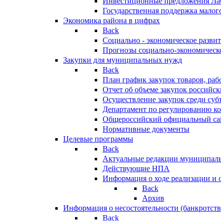
Инвестиционные предложения Ла
Государственная поддержка мало
Экономика района в цифрах
Back
Социально - экономическое разви
Прогнозы социально-экономическо
Закупки для муниципальных нужд
Back
План график закупок товаров, ра
Отчет об объеме закупок российск
Осуществление закупок среди с
Департамент по регулированию ко
Общероссийский официальный сайт
Нормативные документы
Целевые программы
Back
Актуальные редакции муниципал
Действующие НПА
Информация о ходе реализации и
Back
Архив
Информация о несостоятельности (банкротств
Back