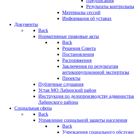
Предписания
Результаты контрольн
Материалы сессий
Информация об уставах
Документы
Back
Нормативные правовые акты
Back
Решения Совета
Постановления
Распоряжения
Заключения по результатам
антикоррупционной экспертизы
Проекты
Публичные слушания
Устав МО Лабинский район
Инструкция по делопроизводству администр
Лабинского района
Социальная сфера
Back
Управление социальной защиты населения
Back
Учреждения социального обслужи