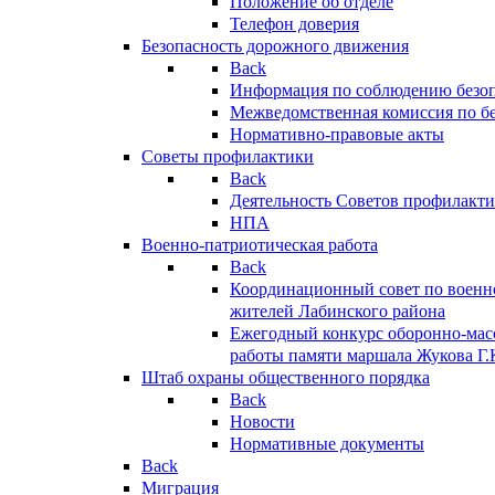
Положение об отделе
Телефон доверия
Безопасность дорожного движения
Back
Информация по соблюдению безо
Межведомственная комиссия по б
Нормативно-правовые акты
Советы профилактики
Back
Деятельность Советов профилакт
НПА
Военно-патриотическая работа
Back
Координационный совет по военн
жителей Лабинского района
Ежегодный конкурс оборонно-мас
работы памяти маршала Жукова Г.
Штаб охраны общественного порядка
Back
Новости
Нормативные документы
Back
Миграция