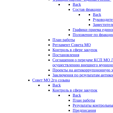
Back
Состав фракции
Back
Руководите
Заместител
Графики приема едино
Положение по фракци
План работы
Регламент Совета МО
Контроль в сфере закупок
Постановления
Соглашения о передаче КСП МО 
осуществлению внешнего муницип
Проекты на антикоррупционную э
Заключения по результатам антик
Совет МО 2го созыва
Back
Контроль в сфере закупок
Back
План работы
Результаты контрольн
Предписания