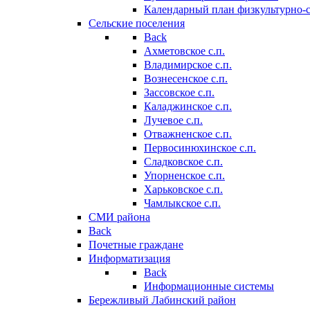
Календарный план физкультурно-
Сельские поселения
Back
Ахметовское с.п.
Владимирское с.п.
Вознесенское с.п.
Зассовское с.п.
Каладжинское с.п.
Лучевое с.п.
Отважненское с.п.
Первосинюхинское с.п.
Сладковское с.п.
Упорненское с.п.
Харьковское с.п.
Чамлыкское с.п.
СМИ района
Back
Почетные граждане
Информатизация
Back
Информационные системы
Бережливый Лабинский район