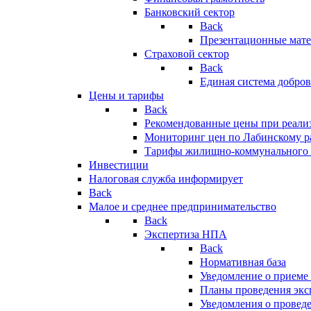
Банковский сектор
Back
Презентационные мате
Страховой сектор
Back
Единая система добро
Цены и тарифы
Back
Рекомендованные цены при реализ
Мониторинг цен по Лабинскому р
Тарифы жилищно-коммунального 
Инвестиции
Налоговая служба информирует
Back
Малое и среднее предпринимательство
Back
Экспертиза НПА
Back
Нормативная база
Уведомление о приеме
Планы проведения эк
Уведомления о провед