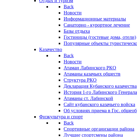
Отдых и туризм
Back
Новости
Информационные материалы
Санаторно - курортное лечение
Базы отдыха
Гостиницы (гостевые дома, отели)
Популярные объекты туристическо
Казачество
Back
Новости
Атаман Лабинского РКО
Атаманы казачьих обществ
Структура РКО
Декларация Кубанского казачества
История 1-го Лабинского Генерала
Атаманы ст. Лабинской
Cайт кубанского казачьего войска
Об условиях приема в Гос. общео
Физкультура и спорт
Back
Спортивные организации района
Лучшие спортсмены района