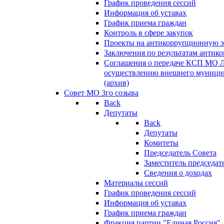
График проведения сессий
Информация об уставах
График приема граждан
Контроль в сфере закупок
Проекты на антикоррупционную э
Заключения по результатам антик
Соглашения о передаче КСП МО 
осуществлению внешнего муницип
(архив)
Совет МО 3го созыва
Back
Депутаты
Back
Депутаты
Комитеты
Председатель Совета
Заместитель председат
Сведения о доходах
Материалы сессий
График проведения сессий
Информация об уставах
График приема граждан
Фракция партии "Единая Россия"