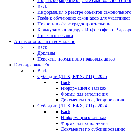
Подать обращение о факте самовольного стро
Back
Информация о реестре объектов самовольного
График обучающих семинаров для участников
Новости в сфере градостроительства
Калькулятор процедур. Инфографика. Видеор
Полезные ссылки
Антимонопольный комплаенс
Back
Доклады
Перечень нормативно правовых актов
Господдержка с/х
Back
Субсидии (ЛПХ, КФХ, ИП) - 2025
Back
Информация о заявках
Формы для заполнения
Документы по субсидированию
Субсидии (ЛПХ, КФХ, ИП) - 2024
Back
Информация о заявках
Формы для заполнения
Документы по субсидированию