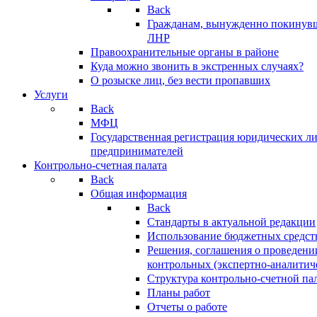
Back
Гражданам, вынужденно покинув
ЛНР
Правоохранительные органы в районе
Куда можно звонить в экстренных случаях?
О розыске лиц, без вести пропавших
Услуги
Back
МФЦ
Государственная регистрация юридических л
предпринимателей
Контрольно-счетная палата
Back
Общая информация
Back
Стандарты в актуальной редакции
Использование бюджетных средст
Решения, соглашения о проведени
контрольных (экспертно-аналитич
Структура контрольно-счетной па
Планы работ
Отчеты о работе