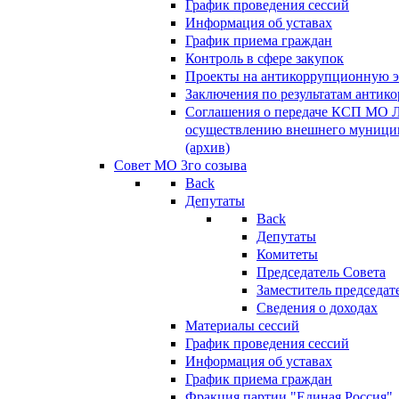
График проведения сессий
Информация об уставах
График приема граждан
Контроль в сфере закупок
Проекты на антикоррупционную э
Заключения по результатам антик
Соглашения о передаче КСП МО 
осуществлению внешнего муницип
(архив)
Совет МО 3го созыва
Back
Депутаты
Back
Депутаты
Комитеты
Председатель Совета
Заместитель председат
Сведения о доходах
Материалы сессий
График проведения сессий
Информация об уставах
График приема граждан
Фракция партии "Единая Россия"