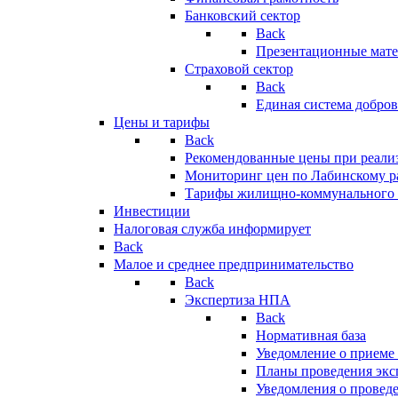
Банковский сектор
Back
Презентационные мате
Страховой сектор
Back
Единая система добро
Цены и тарифы
Back
Рекомендованные цены при реализ
Мониторинг цен по Лабинскому р
Тарифы жилищно-коммунального 
Инвестиции
Налоговая служба информирует
Back
Малое и среднее предпринимательство
Back
Экспертиза НПА
Back
Нормативная база
Уведомление о приеме
Планы проведения эк
Уведомления о провед