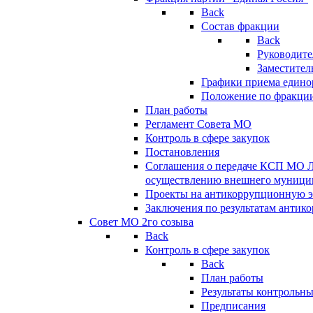
Back
Состав фракции
Back
Руководите
Заместител
Графики приема едино
Положение по фракци
План работы
Регламент Совета МО
Контроль в сфере закупок
Постановления
Соглашения о передаче КСП МО 
осуществлению внешнего муницип
Проекты на антикоррупционную э
Заключения по результатам антик
Совет МО 2го созыва
Back
Контроль в сфере закупок
Back
План работы
Результаты контрольн
Предписания