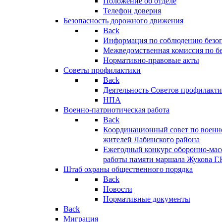
Положение об отделе
Телефон доверия
Безопасность дорожного движения
Back
Информация по соблюдению безо
Межведомственная комиссия по б
Нормативно-правовые акты
Советы профилактики
Back
Деятельность Советов профилакт
НПА
Военно-патриотическая работа
Back
Координационный совет по военн
жителей Лабинского района
Ежегодный конкурс оборонно-мас
работы памяти маршала Жукова Г.
Штаб охраны общественного порядка
Back
Новости
Нормативные документы
Back
Миграция