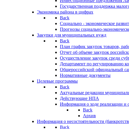
Инвестиционные предложения Ла
Государственная поддержка мало
Экономика района в цифрах
Back
Социально - экономическое разви
Прогнозы социально-экономическо
Закупки для муниципальных нужд
Back
План график закупок товаров, ра
Отчет об объеме закупок российск
Осуществление закупок среди с
Департамент по регулированию ко
Общероссийский официальный сайт
Нормативные документы
Целевые программы
Back
Актуальные редакции муниципал
Действующие НПА
Информация о ходе реализации и
Back
Архив
Информация о несостоятельности (банкротств
Back