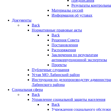
Предписания
Результаты контрольн
Материалы сессий
Информация об уставах
Документы
Back
Нормативные правовые акты
Back
Решения Совета
Постановления
Распоряжения
Заключения по результатам
антикоррупционной экспертизы
Проекты
Публичные слушания
Устав МО Лабинский район
Инструкция по делопроизводству администр
Лабинского района
Социальная сфера
Back
Управление социальной защиты населения
Back
Учреждения социального обслужи