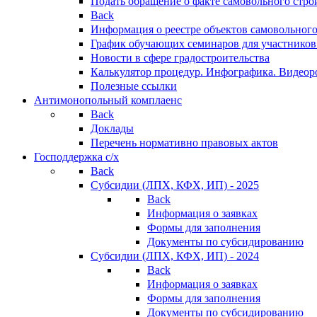
Подать обращение о факте самовольного стро
Back
Информация о реестре объектов самовольного
График обучающих семинаров для участников
Новости в сфере градостроительства
Калькулятор процедур. Инфографика. Видеор
Полезные ссылки
Антимонопольный комплаенс
Back
Доклады
Перечень нормативно правовых актов
Господдержка с/х
Back
Субсидии (ЛПХ, КФХ, ИП) - 2025
Back
Информация о заявках
Формы для заполнения
Документы по субсидированию
Субсидии (ЛПХ, КФХ, ИП) - 2024
Back
Информация о заявках
Формы для заполнения
Документы по субсидированию