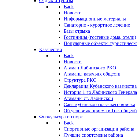
Отдых и туризм
Back
Новости
Информационные материалы
Санаторно - курортное лечение
Базы отдыха
Гостиницы (гостевые дома, отели)
Популярные объекты туристическо
Казачество
Back
Новости
Атаман Лабинского РКО
Атаманы казачьих обществ
Структура РКО
Декларация Кубанского казачества
История 1-го Лабинского Генерала
Атаманы ст. Лабинской
Cайт кубанского казачьего войска
Об условиях приема в Гос. общео
Физкультура и спорт
Back
Спортивные организации района
Лучшие спортсмены района