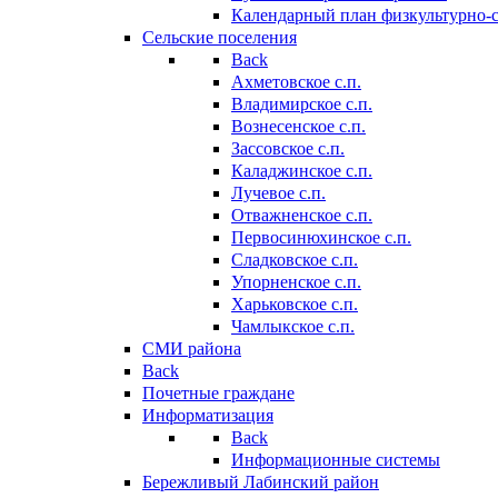
Календарный план физкультурно-
Сельские поселения
Back
Ахметовское с.п.
Владимирское с.п.
Вознесенское с.п.
Зассовское с.п.
Каладжинское с.п.
Лучевое с.п.
Отважненское с.п.
Первосинюхинское с.п.
Сладковское с.п.
Упорненское с.п.
Харьковское с.п.
Чамлыкское с.п.
СМИ района
Back
Почетные граждане
Информатизация
Back
Информационные системы
Бережливый Лабинский район