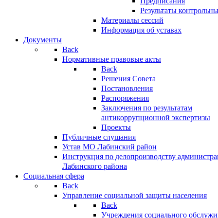
Предписания
Результаты контрольн
Материалы сессий
Информация об уставах
Документы
Back
Нормативные правовые акты
Back
Решения Совета
Постановления
Распоряжения
Заключения по результатам
антикоррупционной экспертизы
Проекты
Публичные слушания
Устав МО Лабинский район
Инструкция по делопроизводству администр
Лабинского района
Социальная сфера
Back
Управление социальной защиты населения
Back
Учреждения социального обслужи