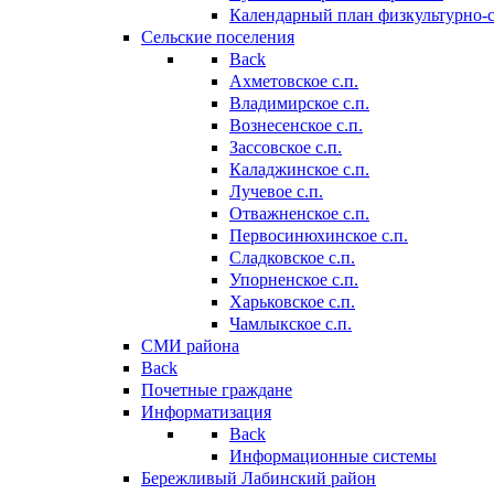
Календарный план физкультурно-
Сельские поселения
Back
Ахметовское с.п.
Владимирское с.п.
Вознесенское с.п.
Зассовское с.п.
Каладжинское с.п.
Лучевое с.п.
Отважненское с.п.
Первосинюхинское с.п.
Сладковское с.п.
Упорненское с.п.
Харьковское с.п.
Чамлыкское с.п.
СМИ района
Back
Почетные граждане
Информатизация
Back
Информационные системы
Бережливый Лабинский район