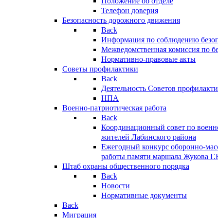
Положение об отделе
Телефон доверия
Безопасность дорожного движения
Back
Информация по соблюдению безо
Межведомственная комиссия по б
Нормативно-правовые акты
Советы профилактики
Back
Деятельность Советов профилакт
НПА
Военно-патриотическая работа
Back
Координационный совет по военн
жителей Лабинского района
Ежегодный конкурс оборонно-мас
работы памяти маршала Жукова Г.
Штаб охраны общественного порядка
Back
Новости
Нормативные документы
Back
Миграция