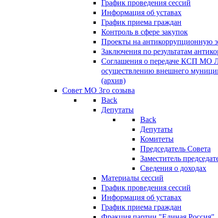
График проведения сессий
Информация об уставах
График приема граждан
Контроль в сфере закупок
Проекты на антикоррупционную э
Заключения по результатам антик
Соглашения о передаче КСП МО 
осуществлению внешнего муницип
(архив)
Совет МО 3го созыва
Back
Депутаты
Back
Депутаты
Комитеты
Председатель Совета
Заместитель председат
Сведения о доходах
Материалы сессий
График проведения сессий
Информация об уставах
График приема граждан
Фракция партии "Единая Россия"