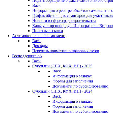
Подать обращение о факте самовольного стро
Back
Информация о реестре объектов самовольного
График обучающих семинаров для участников
Новости в сфере градостроительства
Калькулятор процедур. Инфографика. Видеор
Полезные ссылки
Антимонопольный комплаенс
Back
Доклады
Перечень нормативно правовых актов
Господдержка с/х
Back
Субсидии (ЛПХ, КФХ, ИП) - 2025
Back
Информация о заявках
Формы для заполнения
Документы по субсидированию
Субсидии (ЛПХ, КФХ, ИП) - 2024
Back
Информация о заявках
Формы для заполнения
Документы по субсидированию