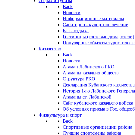
Отдых и туризм
Back
Новости
Информационные материалы
Санаторно - курортное лечение
Базы отдыха
Гостиницы (гостевые дома, отели)
Популярные объекты туристическо
Казачество
Back
Новости
Атаман Лабинского РКО
Атаманы казачьих обществ
Структура РКО
Декларация Кубанского казачества
История 1-го Лабинского Генерала
Атаманы ст. Лабинской
Cайт кубанского казачьего войска
Об условиях приема в Гос. общео
Физкультура и спорт
Back
Спортивные организации района
Лучшие спортсмены района