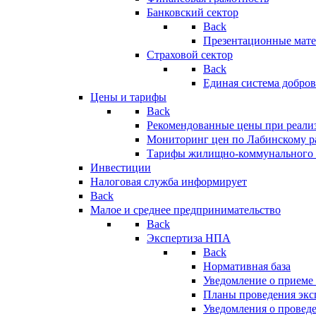
Банковский сектор
Back
Презентационные мате
Страховой сектор
Back
Единая система добро
Цены и тарифы
Back
Рекомендованные цены при реализ
Мониторинг цен по Лабинскому р
Тарифы жилищно-коммунального 
Инвестиции
Налоговая служба информирует
Back
Малое и среднее предпринимательство
Back
Экспертиза НПА
Back
Нормативная база
Уведомление о приеме
Планы проведения эк
Уведомления о провед