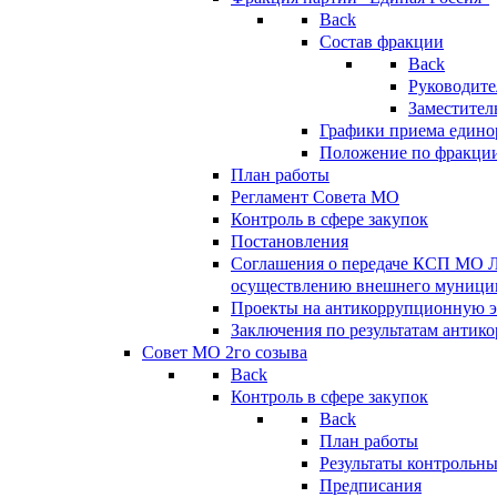
Back
Состав фракции
Back
Руководите
Заместител
Графики приема едино
Положение по фракци
План работы
Регламент Совета МО
Контроль в сфере закупок
Постановления
Соглашения о передаче КСП МО 
осуществлению внешнего муницип
Проекты на антикоррупционную э
Заключения по результатам антик
Совет МО 2го созыва
Back
Контроль в сфере закупок
Back
План работы
Результаты контрольн
Предписания