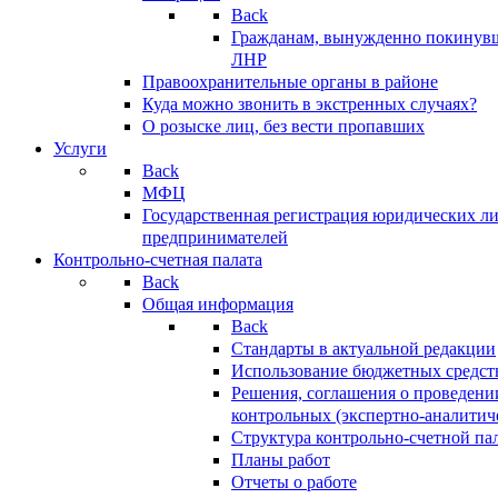
Back
Гражданам, вынужденно покинув
ЛНР
Правоохранительные органы в районе
Куда можно звонить в экстренных случаях?
О розыске лиц, без вести пропавших
Услуги
Back
МФЦ
Государственная регистрация юридических л
предпринимателей
Контрольно-счетная палата
Back
Общая информация
Back
Стандарты в актуальной редакции
Использование бюджетных средст
Решения, соглашения о проведени
контрольных (экспертно-аналитич
Структура контрольно-счетной па
Планы работ
Отчеты о работе