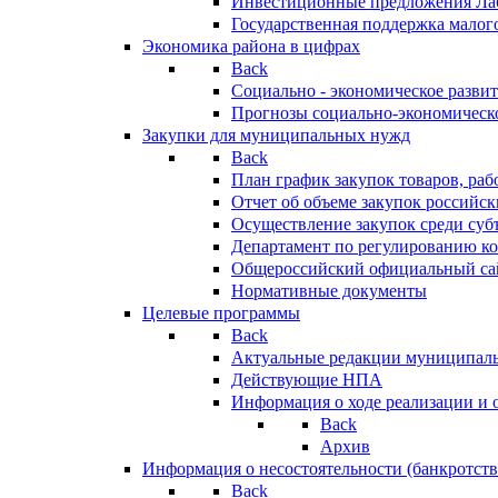
Инвестиционные предложения Ла
Государственная поддержка мало
Экономика района в цифрах
Back
Социально - экономическое разви
Прогнозы социально-экономическо
Закупки для муниципальных нужд
Back
План график закупок товаров, ра
Отчет об объеме закупок российск
Осуществление закупок среди с
Департамент по регулированию ко
Общероссийский официальный сайт
Нормативные документы
Целевые программы
Back
Актуальные редакции муниципал
Действующие НПА
Информация о ходе реализации и
Back
Архив
Информация о несостоятельности (банкротств
Back