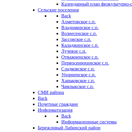
Календарный план физкультурно-
Сельские поселения
Back
Ахметовское с.п.
Владимирское с.п.
Вознесенское с.п.
Зассовское с.п.
Каладжинское с.п.
Лучевое с.п.
Отважненское с.п.
Первосинюхинское с.п.
Сладковское с.п.
Упорненское с.п.
Харьковское с.п.
Чамлыкское с.п.
СМИ района
Back
Почетные граждане
Информатизация
Back
Информационные системы
Бережливый Лабинский район