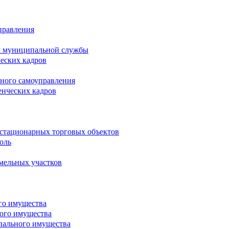
правления
х муниципальной службы
ческих кадров
тного самоуправления
енческих кадров
естационарных торговых объектов
оль
мельных участков
го имущества
ого имущества
пального имущества