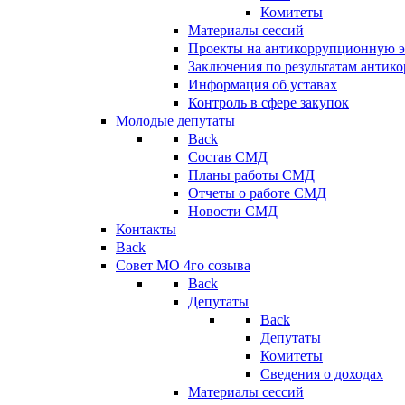
Комитеты
Материалы сессий
Проекты на антикоррупционную э
Заключения по результатам антик
Информация об уставах
Контроль в сфере закупок
Молодые депутаты
Back
Состав СМД
Планы работы СМД
Отчеты о работе СМД
Новости СМД
Контакты
Back
Совет МО 4го созыва
Back
Депутаты
Back
Депутаты
Комитеты
Сведения о доходах
Материалы сессий