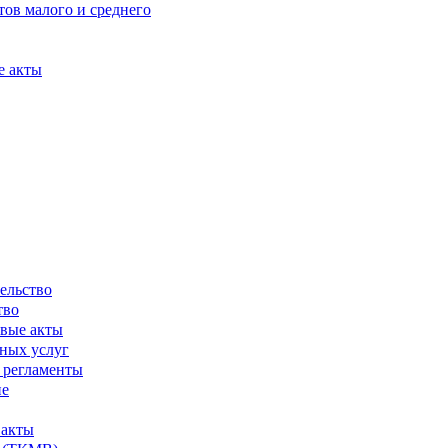
ов малого и среднего
е акты
ельство
тво
вые акты
ных услуг
 регламенты
ие
 акты