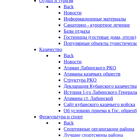
Отдых и туризм
Back
Новости
Информационные материалы
Санаторно - курортное лечение
Базы отдыха
Гостиницы (гостевые дома, отели)
Популярные объекты туристическо
Казачество
Back
Новости
Атаман Лабинского РКО
Атаманы казачьих обществ
Структура РКО
Декларация Кубанского казачества
История 1-го Лабинского Генерала
Атаманы ст. Лабинской
Cайт кубанского казачьего войска
Об условиях приема в Гос. общео
Физкультура и спорт
Back
Спортивные организации района
Лучшие спортсмены района