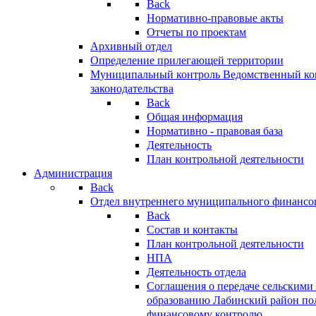
Back
Нормативно-правовые акты
Отчеты по проектам
Архивный отдел
Определение прилегающей территории
Муниципальный контроль
Ведомственный кон
законодательства
Back
Общая информация
Нормативно - правовая база
Деятельность
План контрольной деятельности
Администрация
Back
Отдел внутреннего муниципального финансо
Back
Состав и контакты
План контрольной деятельности
НПА
Деятельность отдела
Соглашения о передаче сельским
образованию Лабинский район по
финансовому контролю