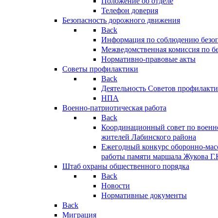
Положение об отделе
Телефон доверия
Безопасность дорожного движения
Back
Информация по соблюдению безо
Межведомственная комиссия по б
Нормативно-правовые акты
Советы профилактики
Back
Деятельность Советов профилакт
НПА
Военно-патриотическая работа
Back
Координационный совет по военн
жителей Лабинского района
Ежегодный конкурс оборонно-мас
работы памяти маршала Жукова Г.
Штаб охраны общественного порядка
Back
Новости
Нормативные документы
Back
Миграция