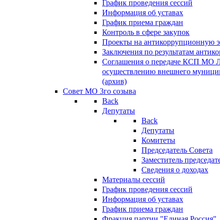
График проведения сессий
Информация об уставах
График приема граждан
Контроль в сфере закупок
Проекты на антикоррупционную э
Заключения по результатам антик
Соглашения о передаче КСП МО 
осуществлению внешнего муницип
(архив)
Совет МО 3го созыва
Back
Депутаты
Back
Депутаты
Комитеты
Председатель Совета
Заместитель председат
Сведения о доходах
Материалы сессий
График проведения сессий
Информация об уставах
График приема граждан
Фракция партии "Единая Россия"