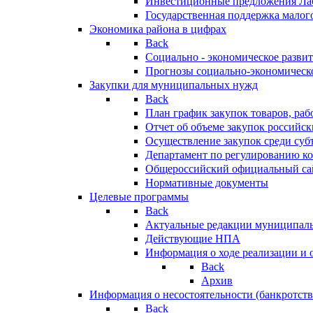
Инвестиционные предложения Ла
Государственная поддержка мало
Экономика района в цифрах
Back
Социально - экономическое разви
Прогнозы социально-экономическо
Закупки для муниципальных нужд
Back
План график закупок товаров, ра
Отчет об объеме закупок российск
Осуществление закупок среди с
Департамент по регулированию ко
Общероссийский официальный сайт
Нормативные документы
Целевые программы
Back
Актуальные редакции муниципал
Действующие НПА
Информация о ходе реализации и
Back
Архив
Информация о несостоятельности (банкротств
Back