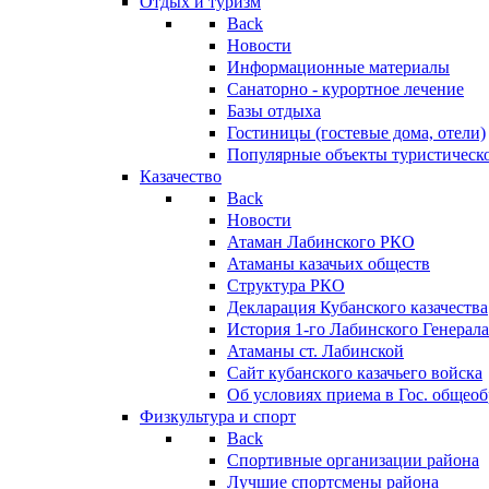
Отдых и туризм
Back
Новости
Информационные материалы
Санаторно - курортное лечение
Базы отдыха
Гостиницы (гостевые дома, отели)
Популярные объекты туристическо
Казачество
Back
Новости
Атаман Лабинского РКО
Атаманы казачьих обществ
Структура РКО
Декларация Кубанского казачества
История 1-го Лабинского Генерала
Атаманы ст. Лабинской
Cайт кубанского казачьего войска
Об условиях приема в Гос. общео
Физкультура и спорт
Back
Спортивные организации района
Лучшие спортсмены района