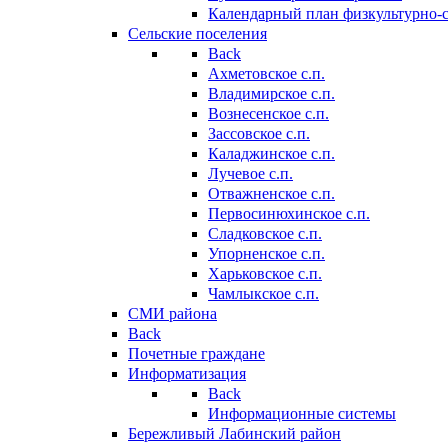
Календарный план физкультурно-
Сельские поселения
Back
Ахметовское с.п.
Владимирское с.п.
Вознесенское с.п.
Зассовское с.п.
Каладжинское с.п.
Лучевое с.п.
Отважненское с.п.
Первосинюхинское с.п.
Сладковское с.п.
Упорненское с.п.
Харьковское с.п.
Чамлыкское с.п.
СМИ района
Back
Почетные граждане
Информатизация
Back
Информационные системы
Бережливый Лабинский район