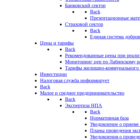
Банковский сектор
Back
Презентационные мате
Страховой сектор
Back
Единая система добро
Цены и тарифы
Back
Рекомендованные цены при реализ
Мониторинг цен по Лабинскому р
Тарифы жилищно-коммунального 
Инвестиции
Налоговая служба информирует
Back
Малое и среднее предпринимательство
Back
Экспертиза НПА
Back
Нормативная база
Уведомление о приеме
Планы проведения эк
Уведомления о провед