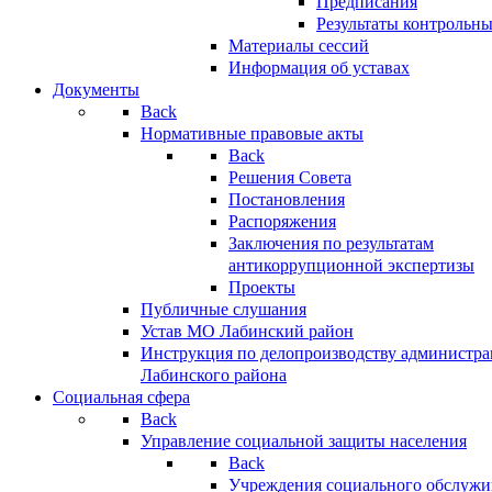
Предписания
Результаты контрольн
Материалы сессий
Информация об уставах
Документы
Back
Нормативные правовые акты
Back
Решения Совета
Постановления
Распоряжения
Заключения по результатам
антикоррупционной экспертизы
Проекты
Публичные слушания
Устав МО Лабинский район
Инструкция по делопроизводству администр
Лабинского района
Социальная сфера
Back
Управление социальной защиты населения
Back
Учреждения социального обслужи