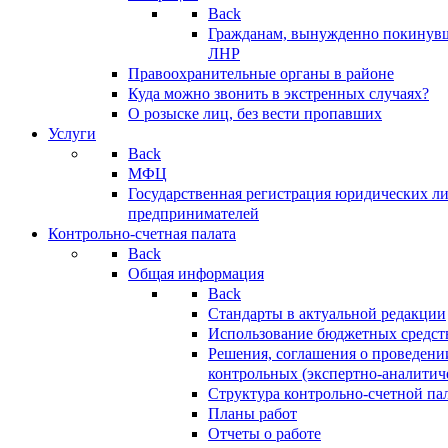
Back
Гражданам, вынужденно покинув
ЛНР
Правоохранительные органы в районе
Куда можно звонить в экстренных случаях?
О розыске лиц, без вести пропавших
Услуги
Back
МФЦ
Государственная регистрация юридических л
предпринимателей
Контрольно-счетная палата
Back
Общая информация
Back
Стандарты в актуальной редакции
Использование бюджетных средст
Решения, соглашения о проведени
контрольных (экспертно-аналитич
Структура контрольно-счетной па
Планы работ
Отчеты о работе