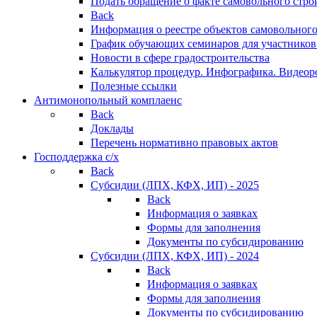
Подать обращение о факте самовольного стро
Back
Информация о реестре объектов самовольного
График обучающих семинаров для участников
Новости в сфере градостроительства
Калькулятор процедур. Инфографика. Видеор
Полезные ссылки
Антимонопольный комплаенс
Back
Доклады
Перечень нормативно правовых актов
Господдержка с/х
Back
Субсидии (ЛПХ, КФХ, ИП) - 2025
Back
Информация о заявках
Формы для заполнения
Документы по субсидированию
Субсидии (ЛПХ, КФХ, ИП) - 2024
Back
Информация о заявках
Формы для заполнения
Документы по субсидированию