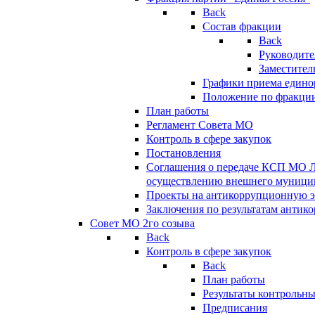
Back
Состав фракции
Back
Руководите
Заместител
Графики приема едино
Положение по фракци
План работы
Регламент Совета МО
Контроль в сфере закупок
Постановления
Соглашения о передаче КСП МО 
осуществлению внешнего муницип
Проекты на антикоррупционную э
Заключения по результатам антик
Совет МО 2го созыва
Back
Контроль в сфере закупок
Back
План работы
Результаты контрольн
Предписания